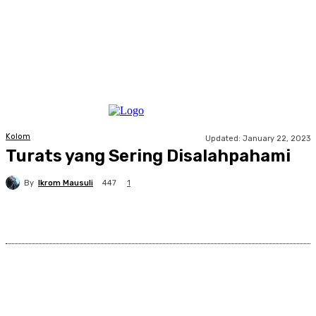
Kolom
Updated:
January 22, 2023
Turats yang Sering Disalahpahami
By
Ikrom Mausuli
447
1
Facebook
X
Pinterest
WhatsApp