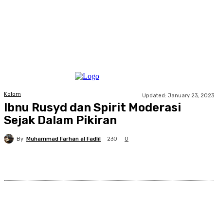
Kolom
Updated:
January 23, 2023
Ibnu Rusyd dan Spirit Moderasi
Sejak Dalam Pikiran
By
Muhammad Farhan al Fadlil
230
0
Facebook
X
Pinterest
WhatsApp