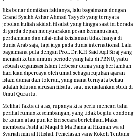
Jika benar demikian faktanya, lalu bagaimana dengan
Grand Syaikh Azhar Ahmad Tayyeb yang ternyata
jebolan kuliah akidah filsafat yang hingga saat ini berada
di garda depan menyuarakan pesan kemanusiaan,
perdamaian dan nilai-nilai keislaman tidak hanya di
dunia Arab saja, tapi juga pada dunia international. Lalu
bagaimana pula dengan Prof. Dr. K.H Said Aqil Siraj yang
menjadi ketua umum periode yang lalu di PBNU, yaitu
sebuah organisasi Islam terbesar dunia yang bertambah
hari kian dipercaya oleh umat sebagai rujukan ajaran
islam damai dan toleran, yang mana ternyata beliau
adalah lulusan jurusan filsafat saat menjalankan studi di
Umul Qura itu.
Melihat fakta di atas, rupanya kita perlu mencari tahu
perihal rumus keseimbangan, yang tidak begitu condong
ke kanan atau pun ke kiri secara berlebihan. Maka
membaca Fashl al Maqal fi Ma Baina al Hikmah wa al
Syariah min al Ittishal, Penjelasan yang Kokoh Tentang