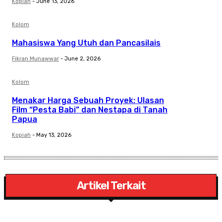
Kopiah
-
June 13, 2026
Kolom
Mahasiswa Yang Utuh dan Pancasilais
Fikran Munawwar
-
June 2, 2026
Kolom
Menakar Harga Sebuah Proyek: Ulasan
Film “Pesta Babi” dan Nestapa di Tanah
Papua
Kopiah
-
May 13, 2026
Artikel Terkait