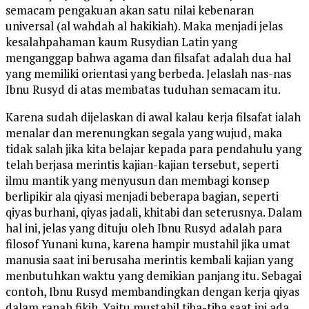
semacam pengakuan akan satu nilai kebenaran
universal (al wahdah al hakikiah). Maka menjadi jelas
kesalahpahaman kaum Rusydian Latin yang
menganggap bahwa agama dan filsafat adalah dua hal
yang memiliki orientasi yang berbeda. Jelaslah nas-nas
Ibnu Rusyd di atas membatas tuduhan semacam itu.
Karena sudah dijelaskan di awal kalau kerja filsafat ialah
menalar dan merenungkan segala yang wujud, maka
tidak salah jika kita belajar kepada para pendahulu yang
telah berjasa merintis kajian-kajian tersebut, seperti
ilmu mantik yang menyusun dan membagi konsep
berlipikir ala qiyasi menjadi beberapa bagian, seperti
qiyas burhani, qiyas jadali, khitabi dan seterusnya. Dalam
hal ini, jelas yang dituju oleh Ibnu Rusyd adalah para
filosof Yunani kuna, karena hampir mustahil jika umat
manusia saat ini berusaha merintis kembali kajian yang
menbutuhkan waktu yang demikian panjang itu. Sebagai
contoh, Ibnu Rusyd membandingkan dengan kerja qiyas
dalam ranah fikih. Yaitu mustahil tiba-tiba saat ini ada