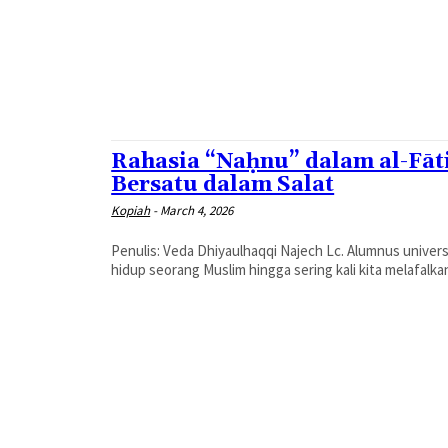
Rahasia “Naḥnu” dalam al-Fāti
Bersatu dalam Salat
Kopiah
-
March 4, 2026
Penulis: Veda Dhiyaulhaqqi Najech Lc. Alumnus universitas al-Azhar Kairo, Mesir. 
hidup seorang Muslim hingga sering kali kita melafalkan