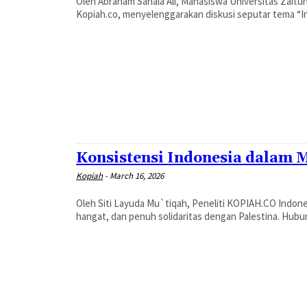
Oleh Abraham Sahala Ali, Mahasiswa Universitas Zaitunah Tunisia Pada Sabtu, 14 Mare
Kopiah.co, menyelenggarakan diskusi seputar tema “In
Konsistensi Indonesia dalam 
Kopiah
-
March 16, 2026
Oleh Siti Layuda Mu`tiqah, Peneliti KOPIAH.CO Indonesia merupakan negara yang memiliki hubungan yang sangat erat,
hangat, dan penuh solidaritas dengan Palestina. Hubun