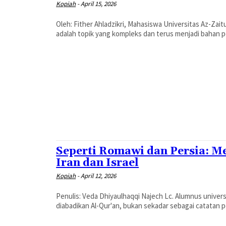
Kopiah
-
April 15, 2026
Oleh: Fither Ahladzikri, Mahasiswa Universitas Az-Zaitunah, Tunisia Kopiah.Co - Konsep relativit
adalah topik yang kompleks dan terus menjadi bahan 
Seperti Romawi dan Persia: 
Iran dan Israel
Kopiah
-
April 12, 2026
Penulis: Veda Dhiyaulhaqqi Najech Lc. Alumnus universitas al-Azhar Kairo, Mesi
diabadikan Al-Qur'an, bukan sekadar sebagai catatan pe