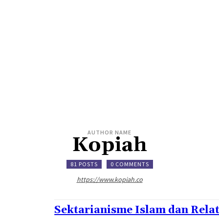
HOME
BERITA
KHAZANAH
KOLOM
KOPIAH TV
AUTHOR NAME
Kopiah
81 POSTS
0 COMMENTS
https://www.kopiah.co
Sektarianisme Islam dan Rela