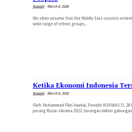
Kopiah
-
March 8, 2026
We often assume that the Middle East consists entirel
wide range of ethnic groups...
Ketika Ekonomi Indonesia Ter
Kopiah
-
March 6, 2026
Oleh: Muhammad Fikri Haekal, Peneliti KOPIAH.CO. 28 Februari 2026 menjadi titik balik eskalasi geopolitik paling serius sejak
perang Rusia–Ukraina 2022. Serangan militer gabungan 