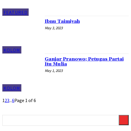
FEATURED
Ibnu Taimiyah
May 3, 2023
KOLOM
Ganjar Pranowo; Petugas Partai
Itu Mulia
May 1, 2023
KOLOM
1
2
3
...
6
Page 1 of 6