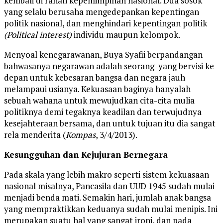
kembali di ranah kepemimpinan nasional. Dua sosok
yang selalu berusaha mengedepankan kepentingan
politik nasional, dan menghindari kepentingan politik
(Political interest)
individu maupun kelompok.
Menyoal kenegarawanan, Buya Syafii berpandangan
bahwasanya negarawan adalah seorang yang bervisi ke
depan untuk kebesaran bangsa dan negara jauh
melampaui usianya. Kekuasaan baginya hanyalah
sebuah wahana untuk mewujudkan cita-cita mulia
politiknya demi tegaknya keadilan dan terwujudnya
kesejahteraan bersama, dan untuk tujuan itu dia sangat
rela menderita (
Kompas
, 3/4/2013).
Kesungguhan dan Kejujuran Bernegara
Pada skala yang lebih makro seperti sistem kekuasaan
nasional misalnya, Pancasila dan UUD 1945 sudah mulai
menjadi benda mati. Semakin hari, jumlah anak bangsa
yang mempraktikkan keduanya sudah mulai menipis. Ini
merupakan suatu hal yang sangat ironi, dan pada