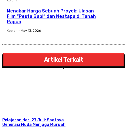
Kolom
Menakar Harga Sebuah Proyek: Ulasan
Film “Pesta Babi” dan Nestapa di Tanah
Papua
Kopiah
-
May 13, 2026
Artikel Terkait
Pelajaran dari 27 Juli: Saatnya
Generasi Muda Menjaga Muruah