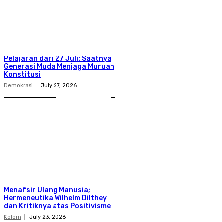
Pelajaran dari 27 Juli: Saatnya
Generasi Muda Menjaga Muruah
Konstitusi
Demokrasi
July 27, 2026
Menafsir Ulang Manusia;
Hermeneutika Wilhelm Dilthey
dan Kritiknya atas Positivisme
Kolom
July 23, 2026