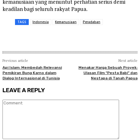
kemanusiaan yang menuntut perhatian serius demi
keadilan bagi seluruh rakyat Papua.
TAGS
Indonesia
Kemanusiaan
Peradaban
Previous article
Next article
Api Islam: Membedah Relevansi
Menakar Harga Sebuah Proyek:
Pemikiran Bung Karno dalam
Ulasan Film “Pesta Babi” dan
Dialog Internasional di Tunisia
Nestapa di Tanah Papua
LEAVE A REPLY
Comment: