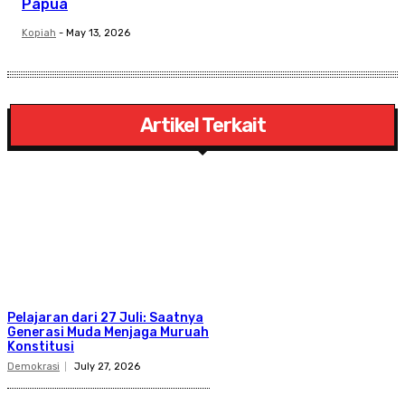
Papua
Kopiah
-
May 13, 2026
Artikel Terkait
Pelajaran dari 27 Juli: Saatnya
Generasi Muda Menjaga Muruah
Konstitusi
Demokrasi
July 27, 2026