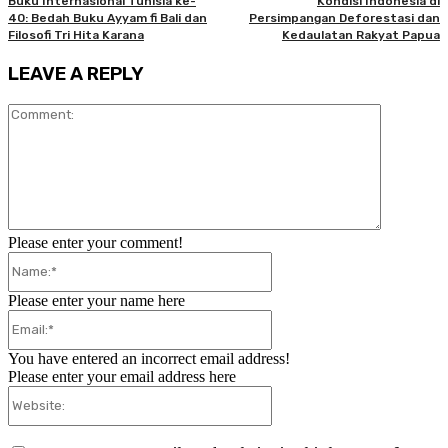
Buku Internasional Tunisia ke-
Kondisi Indonesia di
40: Bedah Buku Ayyam fi Bali dan
Persimpangan Deforestasi dan
Filosofi Tri Hita Karana
Kedaulatan Rakyat Papua
LEAVE A REPLY
Comment:
Please enter your comment!
Name:*
Please enter your name here
Email:*
You have entered an incorrect email address!
Please enter your email address here
Website: