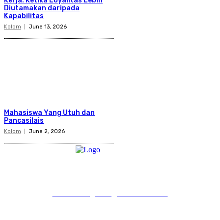
Kerja: Ketika Loyalitas Lebih
Diutamakan daripada
Kapabilitas
Kolom
June 13, 2026
Mahasiswa Yang Utuh dan
Pancasilais
Kolom
June 2, 2026
PT Pondokgue Digital Innovations