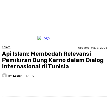
Kolom
Updated:
May 3, 2026
Api Islam: Membedah Relevansi
Pemikiran Bung Karno dalam Dialog
Internasional di Tunisia
By
Kopiah
47
0
Facebook
X
Pinterest
WhatsApp