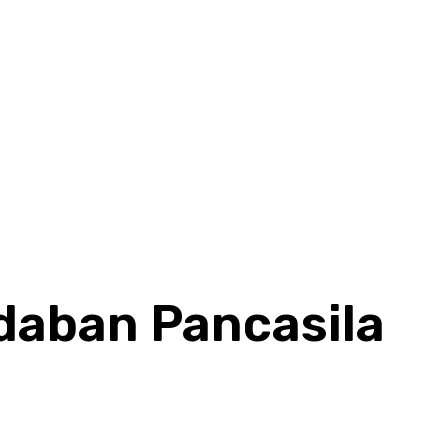
HOME
BERITA
KHAZANAH
KOLOM
KOPIAH TV
aban Pancasila
Share
F