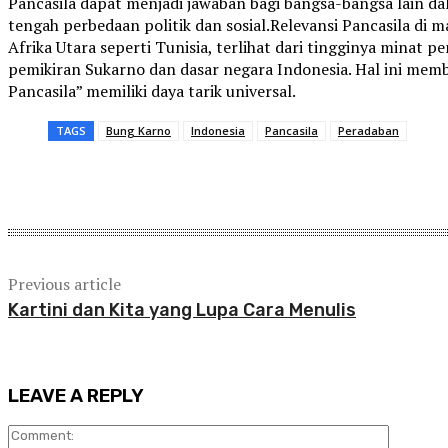
Pancasila dapat menjadi jawaban bagi bangsa-bangsa lain d
tengah perbedaan politik dan sosial.Relevansi Pancasila di m
Afrika Utara seperti Tunisia, terlihat dari tingginya minat
pemikiran Sukarno dan dasar negara Indonesia. Hal ini me
Pancasila” memiliki daya tarik universal.
TAGS
Bung Karno
Indonesia
Pancasila
Peradaban
Share
Previous article
Kartini dan Kita yang Lupa Cara Menulis
LEAVE A REPLY
Comment