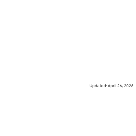
MORE
Updated:
April 26, 2026
acebook
X
Pinterest
WhatsApp