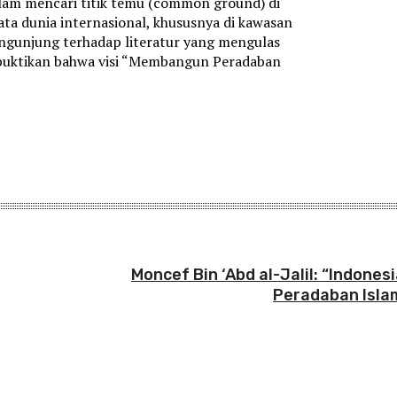
alam mencari titik temu (common ground) di
ata dunia internasional, khususnya di kawasan
 pengunjung terhadap literatur yang mengulas
mbuktikan bahwa visi “Membangun Peradaban
Moncef Bin ‘Abd al-Jalil: “Indones
Peradaban Islam
: