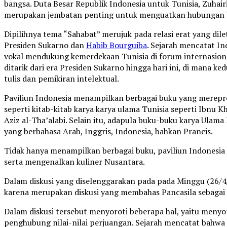
bangsa. Duta Besar Republik Indonesia untuk Tunisia, Zuhai
merupakan jembatan penting untuk menguatkan hubungan bila
Dipilihnya tema “Sahabat” merujuk pada relasi erat yang dil
Presiden Sukarno dan
Habib Bourguiba
. Sejarah mencatat In
vokal mendukung kemerdekaan Tunisia di forum internasiona
ditarik dari era Presiden Sukarno hingga hari ini, di mana k
tulis dan pemikiran intelektual.
Paviliun Indonesia menampilkan berbagai buku yang merepr
seperti kitab-kitab karya karya ulama Tunisia seperti Ibnu
Aziz al-Tha’alabi. Selain itu, adapula buku-buku karya Ulam
yang berbahasa Arab, Inggris, Indonesia, bahkan Prancis.
Tidak hanya menampilkan berbagai buku, paviliun Indonesia 
serta mengenalkan kuliner Nusantara.
Dalam diskusi yang diselenggarakan pada pada Minggu (26/4/
karena merupakan diskusi yang membahas Pancasila sebagai 
Dalam diskusi tersebut menyoroti beberapa hal, yaitu menyo
penghubung nilai-nilai perjuangan. Sejarah mencatat bahw