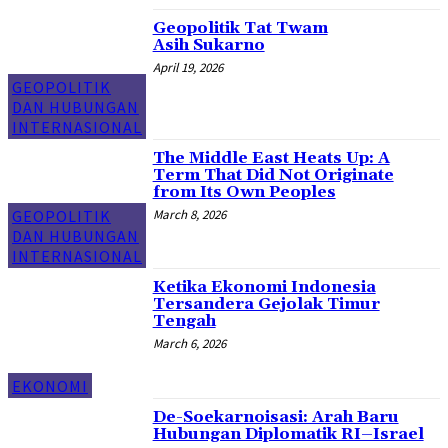
Geopolitik Tat Twam
Asih Sukarno
April 19, 2026
GEOPOLITIK
DAN HUBUNGAN
INTERNASIONAL
The Middle East Heats Up: A
Term That Did Not Originate
from Its Own Peoples
March 8, 2026
GEOPOLITIK
DAN HUBUNGAN
INTERNASIONAL
Ketika Ekonomi Indonesia
Tersandera Gejolak Timur
Tengah
March 6, 2026
EKONOMI
De-Soekarnoisasi: Arah Baru
Hubungan Diplomatik RI–Israel