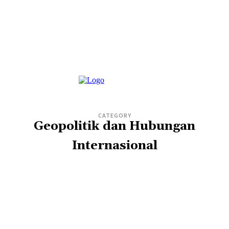
CATEGORY
Geopolitik dan Hubungan
Internasional
BERITA
DEMOKRASI
EKONOMI
KHAZANAH
KOLOM
KOPIAH TV
PALESTINA