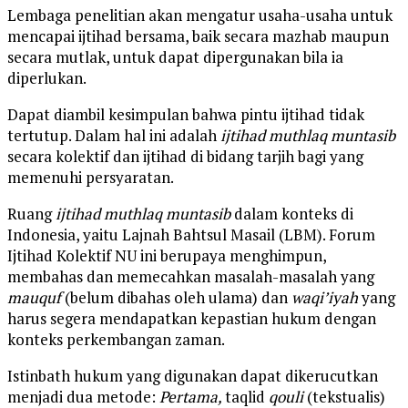
Lembaga penelitian akan mengatur usaha-usaha untuk
mencapai ijtihad bersama, baik secara mazhab maupun
secara mutlak, untuk dapat dipergunakan bila ia
diperlukan.
Dapat diambil kesimpulan bahwa pintu ijtihad tidak
tertutup. Dalam hal ini adalah
ijtihad muthlaq muntasib
secara kolektif dan ijtihad di bidang tarjih bagi yang
memenuhi persyaratan.
Ruang
ijtihad muthlaq muntasib
dalam konteks di
Indonesia, yaitu Lajnah Bahtsul Masail (LBM). Forum
Ijtihad Kolektif NU ini berupaya menghimpun,
membahas dan memecahkan masalah-masalah yang
mauquf
(belum dibahas oleh ulama) dan
waqi’iyah
yang
harus segera mendapatkan kepastian hukum dengan
konteks perkembangan zaman.
Istinbath hukum yang digunakan dapat dikerucutkan
menjadi dua metode:
Pertama,
taqlid
qouli
(tekstualis)