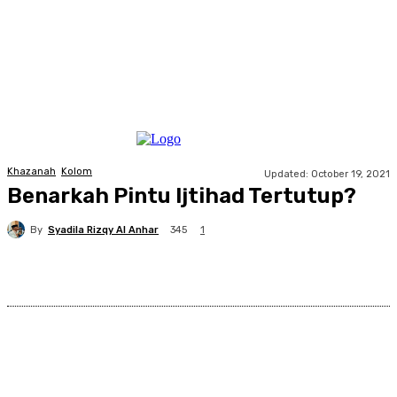
Khazanah
Kolom
Updated:
October 19, 2021
Benarkah Pintu Ijtihad Tertutup?
By
Syadila Rizqy Al Anhar
345
1
Facebook
X
Pinterest
WhatsApp