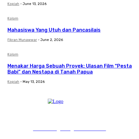
Kopiah
-
June 13, 2026
Kolom
Mahasiswa Yang Utuh dan Pancasilais
Fikran Munawwar
-
June 2, 2026
Kolom
Menakar Harga Sebuah Proyek: Ulasan Film “Pesta
Babi” dan Nestapa di Tanah Papua
Kopiah
-
May 13, 2026
PT Pondokgue Digital Innovations