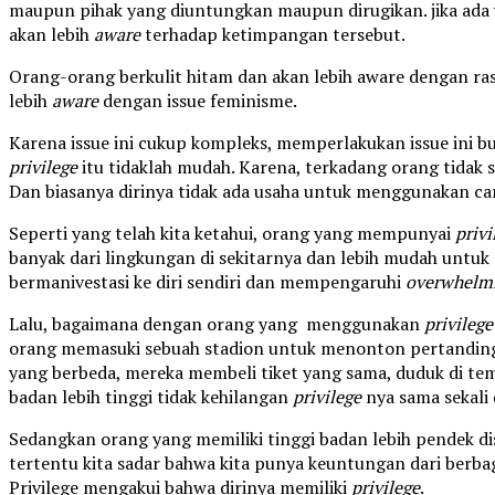
maupun pihak yang diuntungkan maupun dirugikan. jika ada 
akan lebih
aware
terhadap ketimpangan tersebut.
Orang-orang berkulit hitam dan akan lebih aware dengan r
lebih
aware
dengan issue feminisme.
Karena issue ini cukup kompleks, memperlakukan issue ini 
privilege
itu tidaklah mudah. Karena, terkadang orang tidak sa
Dan biasanya dirinya tidak ada usaha untuk menggunakan c
Seperti yang telah kita ketahui, orang yang mempunyai
privi
banyak dari lingkungan di sekitarnya dan lebih mudah untuk
bermanivestasi ke diri sendiri dan mempengaruhi
overwhelm
Lalu, bagaimana dengan orang yang menggunakan
privilege
orang memasuki sebuah stadion untuk menonton pertandinga
yang berbeda, mereka membeli tiket yang sama, duduk di te
badan lebih tinggi tidak kehilangan
privilege
nya sama sekali 
Sedangkan orang yang memiliki tinggi badan lebih pendek di
tertentu kita sadar bahwa kita punya keuntungan dari berba
Privilege mengakui bahwa dirinya memiliki
privilege
.