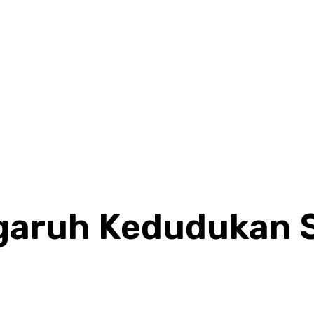
HOME
BERITA
KHAZANAH
KOLOM
KOPIAH TV
ngaruh Kedudukan S
Share
F