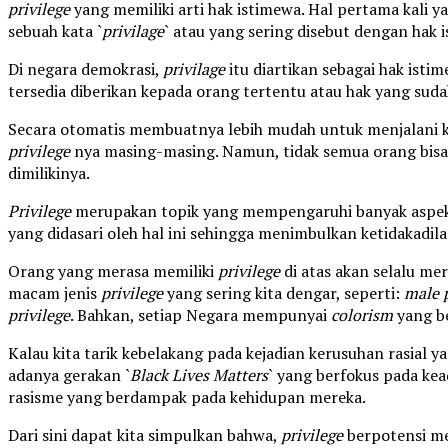
privilege
yang memiliki arti hak istimewa. Hal pertama kali yan
sebuah kata `
privilage
` atau yang sering disebut dengan hak 
Di negara demokrasi,
privilage
itu diartikan sebagai hak isti
tersedia diberikan kepada orang tertentu atau hak yang sudah
Secara otomatis membuatnya lebih mudah untuk menjalani k
privilege
nya masing-masing. Namun, tidak semua orang bis
dimilikinya.
Privilege
merupakan topik yang mempengaruhi banyak aspek
yang didasari oleh hal ini sehingga menimbulkan ketidakadila
Orang yang merasa memiliki
privilege
di atas akan selalu m
macam jenis
privilege
yang sering kita dengar, seperti:
male p
privilege
. Bahkan, setiap Negara mempunyai
colorism
yang b
Kalau kita tarik kebelakang pada kejadian kerusuhan rasial y
adanya gerakan `
Black Lives Matters
` yang berfokus pada kea
rasisme yang berdampak pada kehidupan mereka.
Dari sini dapat kita simpulkan bahwa,
privilege
berpotensi m