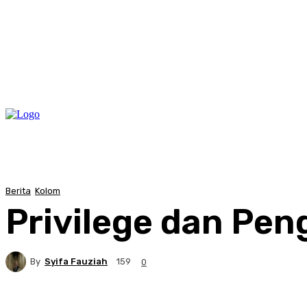
Berita
Kolom
Privilege dan Pe
By
Syifa Fauziah
159
0