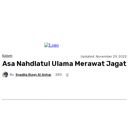
Kolom
Updated:
November 29, 2022
Asa Nahdlatul Ulama Merawat Jagat
By
Syadila Rizqy Al Anhar
280
0
Facebook
X
Pinterest
WhatsApp