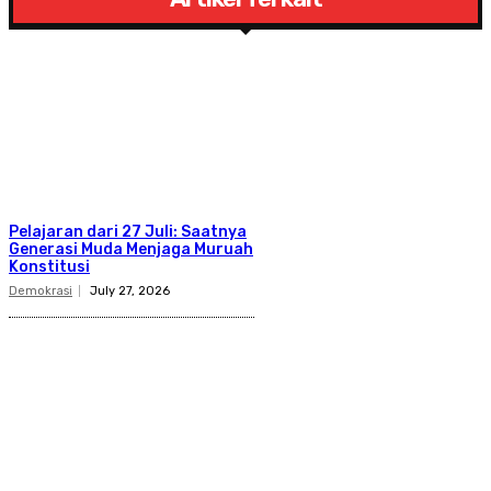
Pelajaran dari 27 Juli: Saatnya
Generasi Muda Menjaga Muruah
Konstitusi
Demokrasi
July 27, 2026