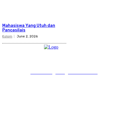
Mahasiswa Yang Utuh dan
Pancasilais
Kolom
June 2, 2026
PT Pondokgue Digital Innovations