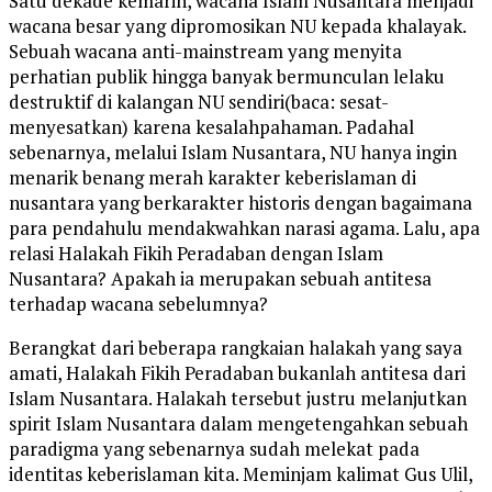
Satu dekade kemarin, wacana Islam Nusantara menjadi
wacana besar yang dipromosikan NU kepada khalayak.
Sebuah wacana anti-mainstream yang menyita
perhatian publik hingga banyak bermunculan lelaku
destruktif di kalangan NU sendiri(baca: sesat-
menyesatkan) karena kesalahpahaman. Padahal
sebenarnya, melalui Islam Nusantara, NU hanya ingin
menarik benang merah karakter keberislaman di
nusantara yang berkarakter historis dengan bagaimana
para pendahulu mendakwahkan narasi agama. Lalu, apa
relasi Halakah Fikih Peradaban dengan Islam
Nusantara? Apakah ia merupakan sebuah antitesa
terhadap wacana sebelumnya?
Berangkat dari beberapa rangkaian halakah yang saya
amati, Halakah Fikih Peradaban bukanlah antitesa dari
Islam Nusantara. Halakah tersebut justru melanjutkan
spirit Islam Nusantara dalam mengetengahkan sebuah
paradigma yang sebenarnya sudah melekat pada
identitas keberislaman kita. Meminjam kalimat Gus Ulil,