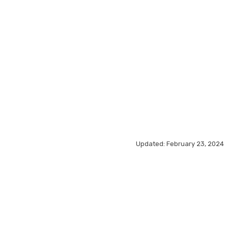
MORE
Updated:
February 23, 2024
acebook
X
Pinterest
WhatsApp