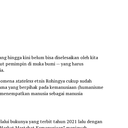
g hingga kini belum bisa diselesaikan oleh kita
but pemimpin di muka bumi — yang harus
ia.
fenomena
stateless
etnis Rohingya cukup sudah
gama yang berpihak pada kemanusiaan (humanisme
ita menempatkan manusia sebagai manusia
elalui bukunya yang terbit tahun 2021 lalu dengan
 Harkat Martabat Kemanusiaan” menjawab