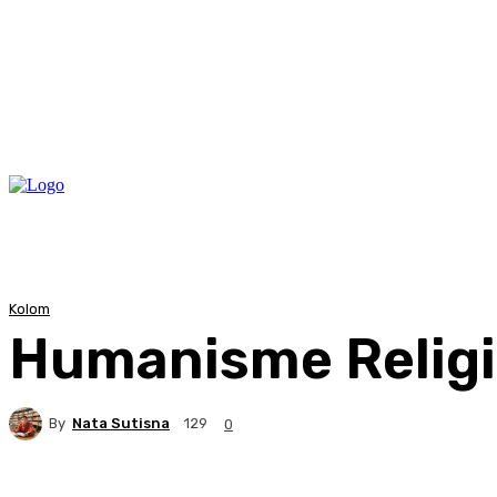
Kolom
Humanisme Relig
By
Nata Sutisna
129
0