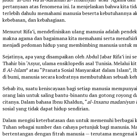
pertanyaan atas fenomena ini. Ia menjelaskan bahwa kita 
terlebih dahulu memahami manusia beserta kebutuhannya a
kebebasan, dan kebahagiaan.
Menurut Rifa’i, mendefinisikan ulang manusia adalah pende
makna agama dan bagaimana kita memahami serta menafsirk
menjadi pedoman hidup yang membimbing manusia untuk me
Sejatinya, apa yang disampaikan oleh Abdul Jabar Rifa’i ini
Thahir bin ‘Asyur, ulama ensiklopedis asal Tunisia. Melalui ki
fi Al-Islam
” atau “Pranata Sosial Masyarakat dalam Islam”, 
di bumi, manusia secara kodratnya membutuhkan sebuah ke
Sebab itu, suatu keniscayaan bagi setiap manusia mempunyai
orang lain untuk saling bantu-binantu dan gotong royong d
citanya. Dalam bahasa Ibnu Khaldun, “
al-Insanu madaniyun b
sosial yang tidak dapat hidup sendirian.
Dalam mengisi keterbatasan dan untuk memenuhi berbagai k
Tuhan sebagai sumber dan cahaya petunjuk bagi manusia. Ma
bertentangan dengan fitrah manusia — terutama mengenai 