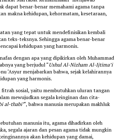
tidak dapat benar-benar memahami agama tanpa
kan makna kehidupan, kehormatam, kesetaraan,
katan yang tepat untuk mendefinisikan kembali
an teks-teksnya. Sehingga agama benar-benar
ncapai kehidupan yang harmonis.
 senafas dengan apa yang dipikirkan oleh Muhammad
tabnya yang berjudul “
Ushul Al-Nizham Al-Ijtima’i
Ibnu ‘Asyur menjabarkan bahwa, sejak kelahirannya
hidupan yang harmonis.
 fitrah sosial, yaitu membutuhkan uluran tangan
alam mewujudkan segala keinginan dan cita-
i al-thabi’
“, bahwa manusia merupakan makhluk
ebutuhan manusia itu, agama dihadirkan oleh
ka, segala ajaran dan pesan agama tidak mungkin
keinginannya akan kehidupan yang damai,