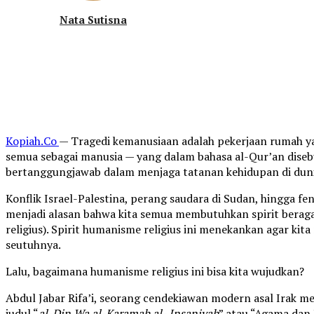
Nata Sutisna
Kopiah.Co
— Tragedi kemanusiaan adalah pekerjaan rumah yan
semua sebagai manusia — yang dalam bahasa al-Qur’an dise
bertanggungjawab dalam menjaga tatanan kehidupan di dun
Konflik Israel-Palestina, perang saudara di Sudan, hingga 
menjadi alasan bahwa kita semua membutuhkan spirit bera
religius). Spirit humanisme religius ini menekankan agar k
seutuhnya.
Lalu, bagaimana humanisme religius ini bisa kita wujudkan?
Abdul Jabar Rifa’i, seorang cendekiawan modern asal Irak m
judul “
al-Din Wa al-Karamah al- Insaniyah
” atau “Agama dan