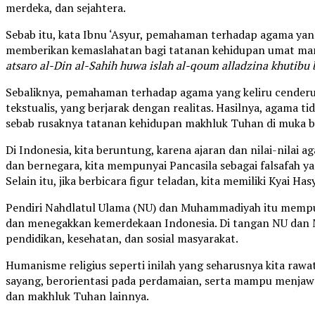
merdeka, dan sejahtera.
Sebab itu, kata Ibnu ‘Asyur, pemahaman terhadap agama yan
memberikan kemaslahatan bagi tatanan kehidupan umat manus
atsaro al-Din al-Sahih huwa islah al-qoum alladzina khutibu 
Sebaliknya, pemahaman terhadap agama yang keliru cender
tekstualis, yang berjarak dengan realitas. Hasilnya, agama ti
sebab rusaknya tatanan kehidupan makhluk Tuhan di muka 
Di Indonesia, kita beruntung, karena ajaran dan nilai-nila
dan bernegara, kita mempunyai Pancasila sebagai falsafah y
Selain itu, jika berbicara figur teladan, kita memiliki Kyai 
Pendiri Nahdlatul Ulama (NU) dan Muhammadiyah itu mempu
dan menegakkan kemerdekaan Indonesia. Di tangan NU da
pendidikan, kesehatan, dan sosial masyarakat.
Humanisme religius seperti inilah yang seharusnya kita raw
sayang, berorientasi pada perdamaian, serta mampu menjaw
dan makhluk Tuhan lainnya.