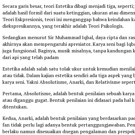
Secara garis besar, teori Estetika dibagi menjadi tiga, sepe
adalah hasil formil dari suatu ketinggian, ukuran atau dimen
Teori Eskpresionis, teori ini menganggap bahwa keindahan k
diekspresikannya, yang terakhir adalah Teori Psikologis.
Sedangkan menurut Sir Muhammad Iqbal, daya cipta dan ras
akhirnya akan mempengaruhi apresiator. Karya seni bagi Iqbal
juga fungsional. Baginya, musik misalnya, tanpa kandungan 
dari api yang telah padam
Estetika adalah salah satu tolak ukur untuk kemudian menila
atau tidak. Dalam kajian estetika sendiri ada tiga aspek yan
karya seni. Yakni Absolutisme, Anarki, dan Relativisme seperti
Pertama, Absolutisme, adalah bentuk penilaian sebuah karya 
atau diganggu gugat. Bentuk penilaian ini didasari pada hal 
ditentukan.
Kedua, Anarki, adalah bentuk penilaian yang berdasarkan pad
fan tidak perlu lagi adanya bentuk pertanggungjawaban. Penil
berlaku namun disesuaikan dnegan pengalaman dan prespekt