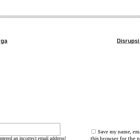
rga
Disrupsi
:
Email:*
Save my name, emai
this browser for the n
tered an incorrect email address!