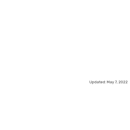
MORE
Updated:
May 7, 2022
acebook
X
Pinterest
WhatsApp