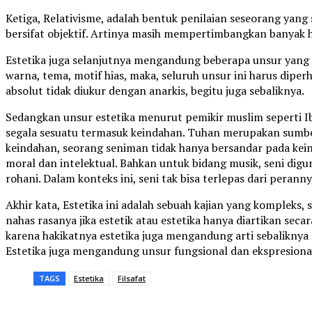
Ketiga, Relativisme, adalah bentuk penilaian seseorang yang 
bersifat objektif. Artinya masih mempertimbangkan banyak 
Estetika juga selanjutnya mengandung beberapa unsur yang m
warna, tema, motif hias, maka, seluruh unsur ini harus dipe
absolut tidak diukur dengan anarkis, begitu juga sebaliknya.
Sedangkan unsur estetika menurut pemikir muslim seperti I
segala sesuatu termasuk keindahan. Tuhan merupakan sumbe
keindahan, seorang seniman tidak hanya bersandar pada ke
moral dan intelektual. Bahkan untuk bidang musik, seni dig
rohani. Dalam konteks ini, seni tak bisa terlepas dari peran
Akhir kata, Estetika ini adalah sebuah kajian yang komplek
nahas rasanya jika estetik atau estetika hanya diartikan seca
karena hakikatnya estetika juga mengandung arti sebaliknya (
Estetika juga mengandung unsur fungsional dan ekspresion
TAGS
Estetika
Filsafat