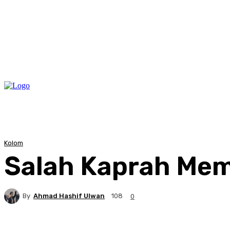
Kolom
Salah Kaprah Mem
By
Ahmad Hashif Ulwan
108
0