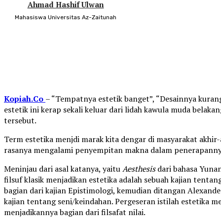
Ahmad Hashif Ulwan
Mahasiswa Universitas Az-Zaitunah
Kopiah.Co
– “Tempatnya estetik banget”, “Desainnya kuran
estetik ini kerap sekali keluar dari lidah kawula muda belak
tersebut.
Term estetika menjdi marak kita dengar di masyarakat akhir-ak
rasanya mengalami penyempitan makna dalam penerapannya
Meninjau dari asal katanya, yaitu
Aesthesis
dari bahasa Yunani
filsuf klasik menjadikan estetika adalah sebuah kajian tenta
bagian dari kajian Epistimologi, kemudian ditangan Alexan
kajian tentang seni/keindahan. Pergeseran istilah estetika m
menjadikannya bagian dari filsafat nilai.