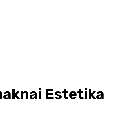
HOME
BERITA
KHAZANAH
KOLOM
KOPIAH TV
aknai Estetika
Share
F