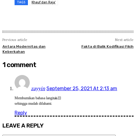
TAGS
Khauf dan Raja'
Previous article
Next article
Antara Modernitas dan
Fakta di Balik Kodifikasi Fikih
Keberkahan
1 comment
zayyin
September 25, 2021 At 2:13 am
Membumikan bahasa langit🙏🏻
sehingga mudah difahami.
Reply
LEAVE A REPLY