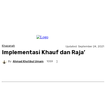
Khazanah
Updated:
September 24, 2021
Implementasi Khauf dan Raja’
By
Ahmad Khotibul Umam
1059
1
Facebook
X
Pinterest
WhatsApp