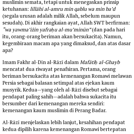
muslimin semata, tetapi untuk menegaskan prinsip
ketuhanan:
lillāhi al-amru min qablu wa min ba’d
(segala urusan adalah milik Allah, sebelum maupun
sesudah). Di akhir rangkaian ayat, Allah SWT berfirman:
“wa yawma’iżin yafraḥu al-mu’minūn”
(dan pada hari
itu, orang-orang beriman akan bersukacita). Namun,
kegembiraan macam apa yang dimaksud, dan atas dasar
apa?
Imam Fakhr al-Dīn al-Rāzī dalam
Mafātīḥ al-Ghayb
mencatat dua riwayat penafsiran. Pertama, orang
beriman bersukacita atas kemenangan Romawi melawan
Persia sebagai balasan setimpal atas ejekan kaum
musyrik. Kedua—yang oleh al-Rāzī disebut sebagai
pendapat paling sahih—adalah bahwa sukacita itu
bersumber dari kemenangan mereka sendiri:
kemenangan kaum muslimin di Perang Badar.
Al-Rāzī menjelaskan lebih lanjut, kesahihan pendapat
kedua dipilih karena kemenangan Romawi bertepatan