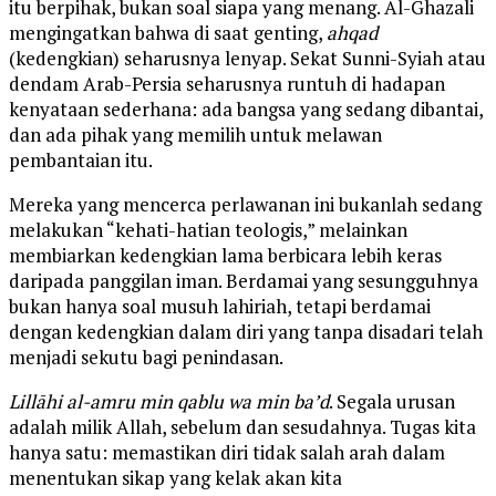
itu berpihak, bukan soal siapa yang menang. Al-Ghazali
mengingatkan bahwa di saat genting,
ahqad
(kedengkian) seharusnya lenyap. Sekat Sunni-Syiah atau
dendam Arab-Persia seharusnya runtuh di hadapan
kenyataan sederhana: ada bangsa yang sedang dibantai,
dan ada pihak yang memilih untuk melawan
pembantaian itu.
Mereka yang mencerca perlawanan ini bukanlah sedang
melakukan “kehati-hatian teologis,” melainkan
membiarkan kedengkian lama berbicara lebih keras
daripada panggilan iman. Berdamai yang sesungguhnya
bukan hanya soal musuh lahiriah, tetapi berdamai
dengan kedengkian dalam diri yang tanpa disadari telah
menjadi sekutu bagi penindasan.
Lillāhi al-amru min qablu wa min ba’d
. Segala urusan
adalah milik Allah, sebelum dan sesudahnya. Tugas kita
hanya satu: memastikan diri tidak salah arah dalam
menentukan sikap yang kelak akan kita