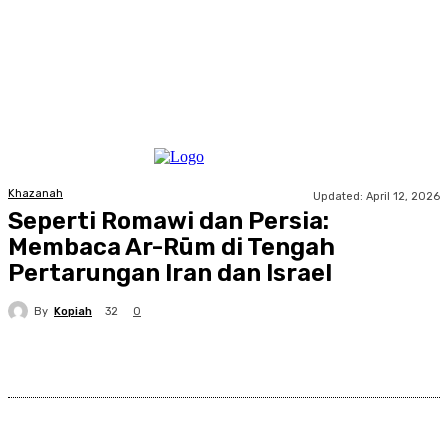
Khazanah
Updated:
April 12, 2026
Seperti Romawi dan Persia:
Membaca Ar-Rūm di Tengah
Pertarungan Iran dan Israel
By
Kopiah
32
0
Facebook
X
Pinterest
WhatsApp