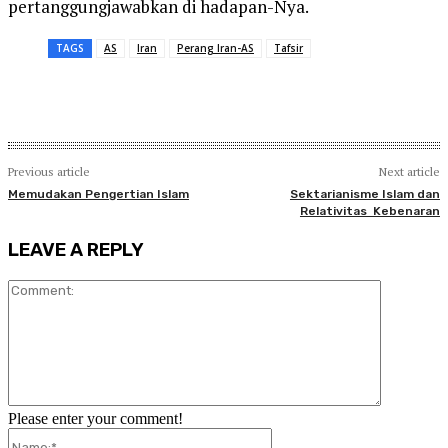
pertanggungjawabkan di hadapan-Nya.
TAGS
AS
Iran
Perang Iran-AS
Tafsir
Previous article
Next article
Memudakan Pengertian Islam
Sektarianisme Islam dan
Relativitas Kebenaran
LEAVE A REPLY
Comment:
Please enter your comment!
Name:*