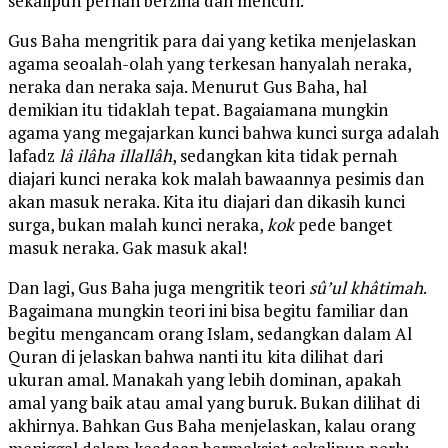
sekalipun pernah berzina dan mencuri.
Gus Baha mengritik para dai yang ketika menjelaskan
agama seoalah-olah yang terkesan hanyalah neraka,
neraka dan neraka saja. Menurut Gus Baha, hal
demikian itu tidaklah tepat. Bagaiamana mungkin
agama yang megajarkan kunci bahwa kunci surga adalah
lafadz
lâ ilâha illallâh
, sedangkan kita tidak pernah
diajari kunci neraka kok malah bawaannya pesimis dan
akan masuk neraka. Kita itu diajari dan dikasih kunci
surga, bukan malah kunci neraka,
kok
pede banget
masuk neraka. Gak masuk akal!
Dan lagi, Gus Baha juga mengritik teori
sû’ul khâtimah
.
Bagaimana mungkin teori ini bisa begitu familiar dan
begitu mengancam orang Islam, sedangkan dalam Al
Quran di jelaskan bahwa nanti itu kita dilihat dari
ukuran amal. Manakah yang lebih dominan, apakah
amal yang baik atau amal yang buruk. Bukan dilihat di
akhirnya. Bahkan Gus Baha menjelaskan, kalau orang