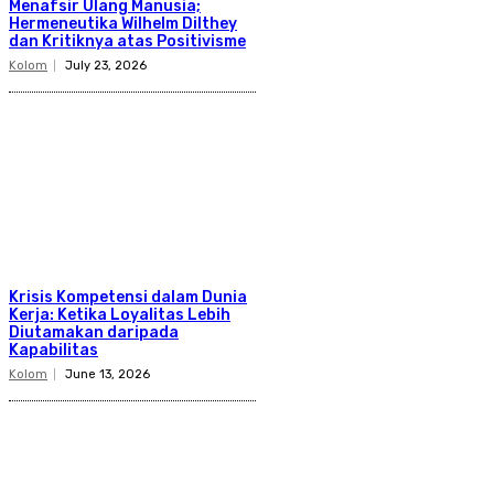
Menafsir Ulang Manusia;
Hermeneutika Wilhelm Dilthey
dan Kritiknya atas Positivisme
Kolom
July 23, 2026
Krisis Kompetensi dalam Dunia
Kerja: Ketika Loyalitas Lebih
Diutamakan daripada
Kapabilitas
Kolom
June 13, 2026