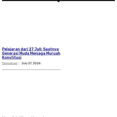
Pelajaran dari 27 Juli: Saatnya
Generasi Muda Menjaga Muruah
Konstitusi
Demokrasi
July 27, 2026