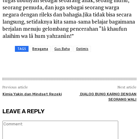
tugas ubudiyah sebagai seoarang anak, seoang murid,
seorang pemuda, dan juga sebagai seorang warga
negara dengan rileks dan bahagia.Jika tidak bisa secara
langsung, setidaknya kita sama-sama belajar bagaimana
berjalan menuju gelombang pencerahan “lâ khaufun
alaihim wa lâ hum yahzanûn!”
TAGS
Beragama
Gus Baha
Optimis
Previous article
Next article
Kimia Yakin dan Mindset Rezeki
DIALOG BUNG KARNO DENGAN
SEORANG WALI
LEAVE A REPLY
Comment: