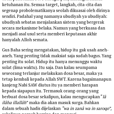
ketuhanan itu. Semua target, langkah, cita-cita dan
segenap probolematikanya seolah dikuasai oleh dirinya
sendiri. Padahal yang namanya ubudiyah ya ubudiyah:
ubudiyah sebatas menjalankan sistem yang bergerak
secara mekanisme belaka. Namun yang berkuasa dan
menjadi asal usul serta memberi keputasan akhir
hanyalah Alloh semata.
Gus Baha sering mengatakan, hidup itu gak usah aneh-
aneh. Yang penting tidak maksiat saja sudah bagus. Yang
penting itu solat. Hidup itu hanya menunggu waktu
solat (lima waktu). Itu saja. Dan kalau seumpama
seseorang terlanjur melakukan dosa besar, maka ya
tetap kembali kepada Allah SWT. Karena bagaimanapun
kanjeng Nabi SAW diutus itu ya memberi harapan
kepada siapapun itu. Termasuk orang-orang yang
berbuat dosa besar sekalipun, kalau mengucapkan “
lâ
ilâha illallâh
” maka dia akan masuk surga. Bahkan
dalam sebuah hadis dijelaskan
“wa in zanâ wa in saroqo”,