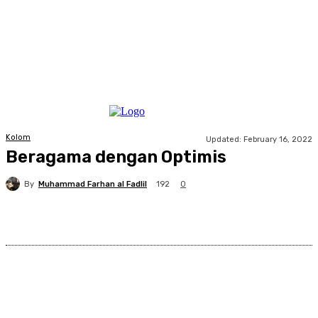
Kolom
Updated:
February 16, 2022
Beragama dengan Optimis
By
Muhammad Farhan al Fadlil
192
0
Facebook
X
Pinterest
WhatsApp