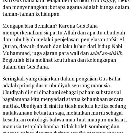
Dari Gus Baha kita belajar betapa hidup itu
happy
, rileks
dan menyenangkan; betapa agama adalah bunga dalam
taman-taman kehidupan.
Mengapa bisa demikian? Karena Gus Baha
memperkenalkan siapa itu Allah dan apa itu ubudiyah
dan rububiyah melalui penjelasan-penjelasan tafsir Al
Quran, dawuh-dawuh dan laku luhur dari hidup Nabi
Muhammad, juga ajaran para wali dan
salaf as-shâlih
.
Begitulah kita melihat keutuhan dan kelengkapan
dalam diri Gus Baha.
Seringkali yang diajarkan dalam pengajian Gus Baha
adalah prinsip dasar ubudiyah seorang manusia.
Ubudiyah di sini dipahami sebagai paham substansial
bagaiamana kita menyadari status kehambaan secara
mutlak. Ubudiyah di sini itu tidak melulu ketika sedang
malaksanaan ketaatan saja, melainkan murni sebagai
kesadaran ontologis bahwa mau taat maupun maksiat,
manusia tetaplah hamba. Tidak boleh sombong dan