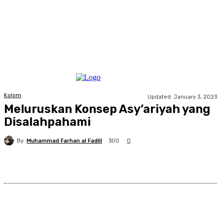
Kolom
Updated:
January 3, 2023
Meluruskan Konsep Asy’ariyah yang
Disalahpahami
By
Muhammad Farhan al Fadlil
300
0
Facebook
X
Pinterest
WhatsApp