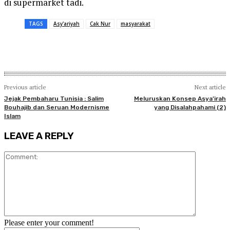
di supermarket tadi.
TAGS
Asy'ariyah
Cak Nur
masyarakat
Previous article
Next article
Jejak Pembaharu Tunisia : Salim
Meluruskan Konsep Asya’irah
Bouhajib dan Seruan Modernisme
yang Disalahpahami (2)
Islam
LEAVE A REPLY
Comment:
Please enter your comment!