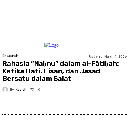
Khazanah
Updated:
March 4, 2026
Rahasia “Naḥnu” dalam al-Fātiḥah:
Ketika Hati, Lisan, dan Jasad
Bersatu dalam Salat
By
Kopiah
73
0
Facebook
X
Pinterest
WhatsApp