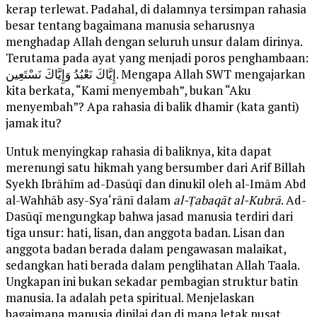
kerap terlewat. Padahal, di dalamnya tersimpan rahasia
besar tentang bagaimana manusia seharusnya
menghadap Allah dengan seluruh unsur dalam dirinya.
Terutama pada ayat yang menjadi poros penghambaan:
إِيَّاكَ نَعْبُدُ وَإِيَّاكَ نَسْتَعِين. Mengapa Allah SWT mengajarkan
kita berkata, “Kami menyembah”, bukan “Aku
menyembah”? Apa rahasia di balik dhamir (kata ganti)
jamak itu?
Untuk menyingkap rahasia di baliknya, kita dapat
merenungi satu hikmah yang bersumber dari Arif Billah
Syekh Ibrāhīm ad-Dasūqī dan dinukil oleh al-Imām Abd
al-Wahhāb asy-Sya‘rānī dalam
al-Ṭabaqāt al-Kubrā
. Ad-
Dasūqī mengungkap bahwa jasad manusia terdiri dari
tiga unsur: hati, lisan, dan anggota badan. Lisan dan
anggota badan berada dalam pengawasan malaikat,
sedangkan hati berada dalam penglihatan Allah Taala.
Ungkapan ini bukan sekadar pembagian struktur batin
manusia. Ia adalah peta spiritual. Menjelaskan
bagaimana manusia dinilai dan di mana letak pusat