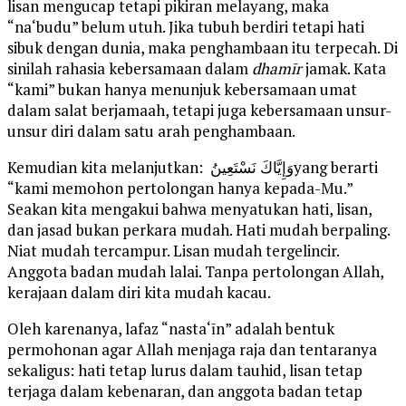
lisan mengucap tetapi pikiran melayang, maka
“na‘budu” belum utuh. Jika tubuh berdiri tetapi hati
sibuk dengan dunia, maka penghambaan itu terpecah. Di
sinilah rahasia kebersamaan dalam
dhamīr
jamak. Kata
“kami” bukan hanya menunjuk kebersamaan umat
dalam salat berjamaah, tetapi juga kebersamaan unsur-
unsur diri dalam satu arah penghambaan.
Kemudian kita melanjutkan: وَإِيَّاكَ نَسْتَعِينُyang berarti
“kami memohon pertolongan hanya kepada-Mu.”
Seakan kita mengakui bahwa menyatukan hati, lisan,
dan jasad bukan perkara mudah. Hati mudah berpaling.
Niat mudah tercampur. Lisan mudah tergelincir.
Anggota badan mudah lalai. Tanpa pertolongan Allah,
kerajaan dalam diri kita mudah kacau.
Oleh karenanya, lafaz “nasta‘īn” adalah bentuk
permohonan agar Allah menjaga raja dan tentaranya
sekaligus: hati tetap lurus dalam tauhid, lisan tetap
terjaga dalam kebenaran, dan anggota badan tetap