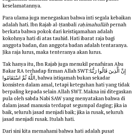
keselamatannya.
Para ulama juga menegaskan bahwa inti segala kebaikan
adalah hati. Ibn Rajab al-Ḥanbalī
raḥimahullāh
pernah
berkata bahwa pokok dari keistiqamahan adalah
kokohnya hati di atas tauhid. Hati ibarat raja bagi
anggota badan, dan anggota badan adalah tentaranya.
Jika raja lurus, maka tenteranya akan lurus.
Tak hanya itu, Ibn Rajab juga menukil penafsiran Abu
Bakar RA terhadap firman Allah SWT:إِنَّ الَّذِينَ قَالُوا رَبُّنَا
اللَّهُ ثُمَّ اسْتَقَامُوا, bahwa istiqamah bukan sekadar
konsisten dalam amal, tetapi keteguhan hati yang tidak
berpaling kepada selain Allah SWT. Makna ini ditegaskan
pula oleh sabda Nabi SAW yang menyatakan bahwa di
dalam jasad manusia terdapat segumpal daging; jika ia
baik, seluruh jasad menjadi baik; jika ia rusak, seluruh
jasad menjadi rusak. Itulah hati.
Dari sini kita memahami bahwa hati adalah pusat